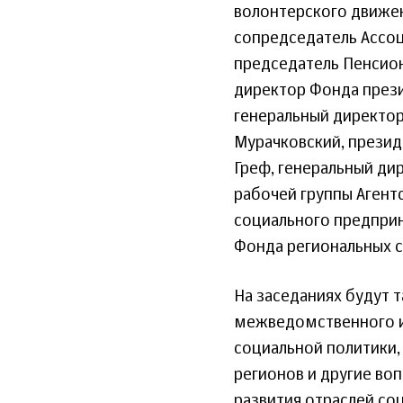
волонтерского движен
сопредседатель Ассоц
председатель Пенсион
директор Фонда прези
генеральный директо
Мурачковский, презид
Греф, генеральный ди
рабочей группы Агент
социального предприн
Фонда региональных с
На заседаниях будут 
межведомственного и
социальной политики,
регионов и другие в
развития отраслей со