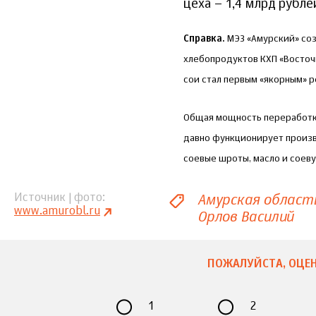
цеха – 1,4 млрд рубле
Справка.
МЭЗ «Амурский» соз
хлебопродуктов КХП «Восточн
сои стал первым «якорным» р
Общая мощность переработки 
давно функционирует произв
соевые шроты, масло и соев
Амурская област
Источник | фото
www.amurobl.ru
Орлов Василий
ПОЖАЛУЙСТА, ОЦЕН
1
2