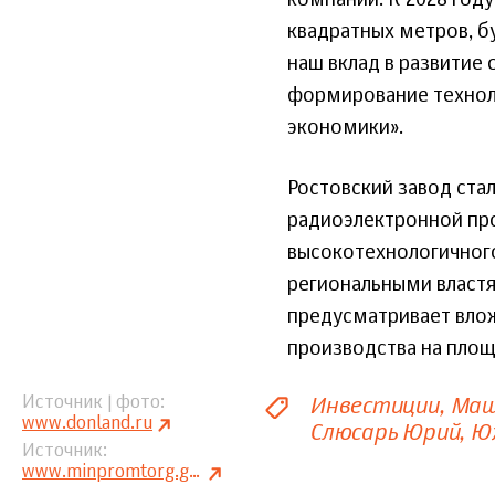
квадратных метров, б
наш вклад в развитие
формирование техноло
экономики».
Ростовский завод ст
радиоэлектронной про
высокотехнологичног
региональными властя
предусматривает вл
производства на площа
Инвестиции
Маш
Источник | фото
www.donland.ru
Слюсарь Юрий
Ю
Источник
www.minpromtorg.gov.ru