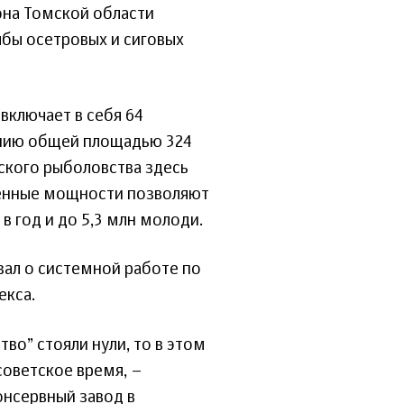
она Томской области
бы осетровых и сиговых
включает в себя 64
инию общей площадью 324
ьского рыболовства здесь
венные мощности позволяют
 год и до 5,3 млн молоди.
зал о системной работе по
екса.
тво” стояли нули, то в этом
советское время, –
онсервный завод в