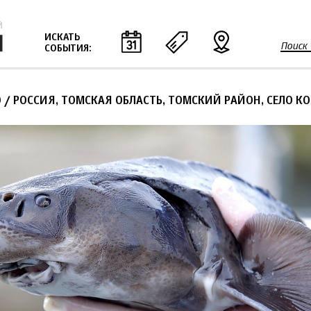
Jump to navigation
ИСКАТЬ
Поиск
СОБЫТИЯ:
Ф
о
р
0
/ РОССИЯ, ТОМСКАЯ ОБЛАСТЬ, ТОМСКИЙ РАЙОН, СЕЛО К
м
а
п
о
и
с
к
а