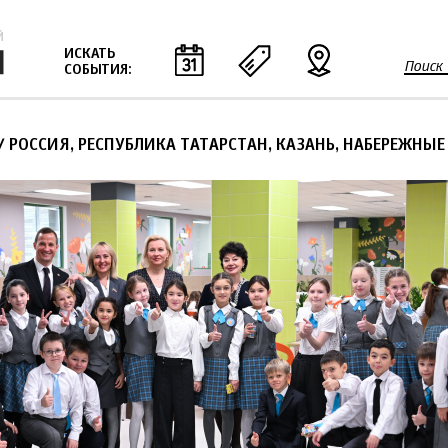
Jump to navigation
ИСКАТЬ
Поиск
СОБЫТИЯ:
Ф
о
р
/ РОССИЯ, РЕСПУБЛИКА ТАТАРСТАН, КАЗАНЬ, НАБЕРЕЖНЫЕ
м
а
п
о
и
с
к
а