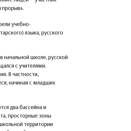
ллин. Лицей – участник
 прорыв».
рели учебно-
тарского) языка, русского
в начальной школе, русской
бщался с учителями.
я. В частности,
ся, начиная с младших
ся два бассейна и
ста, просторные зоны
ишкольной территории