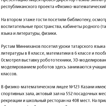
Презентацию лицея провел директор Разиль Зиннату
республиканского проекта «Физико-математический
На втором этаже гости посетили библиотеку, осмот
воспитательные пространства, кабинеты родного (та
языка и литературы, физики.
Рустам Минниханов посетил уроки татарского языка 
литературы в 8 классе, математики в 6 классе и поо
Осмотрел выставку робототехники, 3D-моделировани
моделированием роботов здесь занимаются учащие
классов.
В физико-математическом лицее №123 Казани имеют
спортивных зала, актовый зал на 552 посадочных ме
рекреации и школьный ресторан на 408 мест. На пр