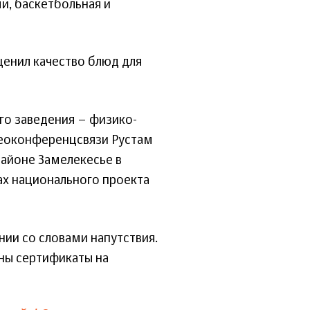
, баскетбольная и
ценил качество блюд для
го заведения – физико-
деоконференцсвязи Рустам
айоне Замелекесье в
ах национального проекта
ии со словами напутствия.
ны сертификаты на