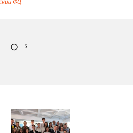
ский ФО
5