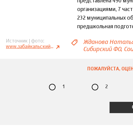
представлена 490 му
организациями, 7 час
232 муниципальных о
предшкольная подготов
Жданова Наталь
Источник | фото
www.забайкальскийкрай.рф
Сибирский ФО
Со
ПОЖАЛУЙСТА, ОЦЕН
1
2