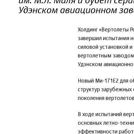
им. М.Л. Миля и будет сер
Удэнском авиационном зав
Холдинг «Вертолеты Р
завершил испытания н
силовой установкой 
вертолетным заводом 
Удэнском авиационном
Новый Ми-171Е2 для о
структур зарубежных 
поколения вертолетов
В ходе испытаний вер
основных летно-техни
эффективности работы