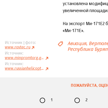
установлена модифици
увеличенной площади
На экспорт Ми-171Е2
«Ми-171Е».
Авиация
Вертоле
Источник | фото
www.rostec.ru
Республика Буря
Источник
www.minpromtorg.gov.ru
Источник
www.russianhelicopters.aero
ПОЖАЛУЙСТА, ОЦЕН
1
2