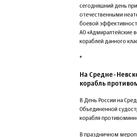
сегодняшний день пр
отечественными неат
боевой эффективности
АО «Адмиралтейские 
кораблей данного клас
*
На Средне-Невск
корабль противо
В День России на Сре
Объединенной судост
корабля противоминно
В праздничном мероп