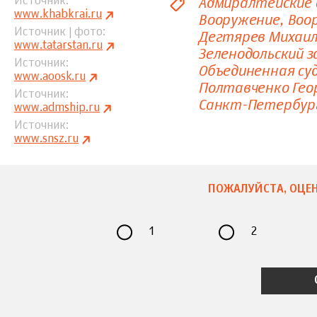
Адмиралтейские
Источник
www.khabkrai.ru
Вооружение
Воо
Источник | фото
Дегтярев Михаи
www.tatarstan.ru
Зеленодольский з
Источник
Объединенная су
www.aoosk.ru
Полтавченко Гео
Источник
Санкт-Петербур
www.admship.ru
Источник
www.snsz.ru
ПОЖАЛУЙСТА, ОЦЕН
1
2