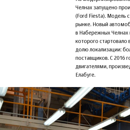
Челнах запущено про
(Ford Fiesta). Модель
рынке. Новый автомоб
в Набережных Челнах 
которого стартовало 
долю локализации: б
поставщиков. С 2016 
двигателями, произве
Елабуге.
3_iyunya_2015-
www.tatarstan.ru_6.jpg