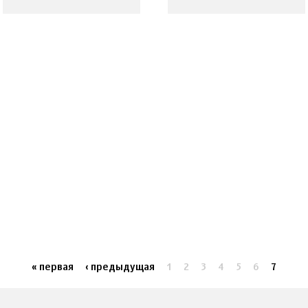
« первая
‹ предыдущая
1
2
3
4
5
6
7