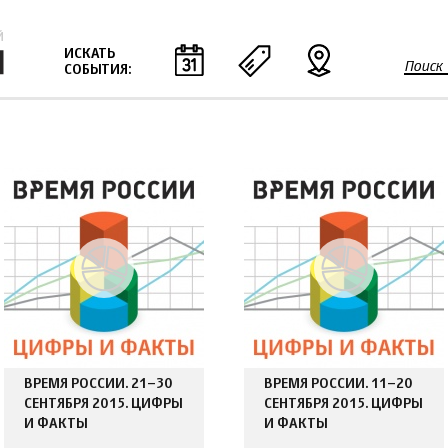
Jump to navigation
ИСКАТЬ
Поиск
СОБЫТИЯ:
Ф
о
р
м
а
п
о
и
с
к
а
ВРЕМЯ РОССИИ. 21–30
ВРЕМЯ РОССИИ. 11–20
СЕНТЯБРЯ 2015. ЦИФРЫ
СЕНТЯБРЯ 2015. ЦИФРЫ
И ФАКТЫ
И ФАКТЫ