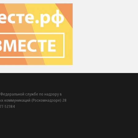
 Федеральной службе по надзору в
ых коммуникаций (Роскомнадзоре) 28
77-52384