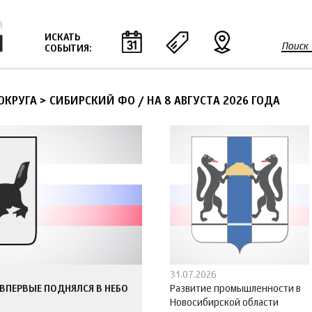
Jump to navigation
ИСКАТЬ
Поиск
СОБЫТИЯ:
Ф
о
р
ОКРУГА > СИБИРСКИЙ ФО
/
НА 8 АВГУСТА 2026 ГОДА
м
а
п
о
и
с
к
а
31.07.2026
ВПЕРВЫЕ ПОДНЯЛСЯ В НЕБО
Развитие промышленности в
Новосибирской области