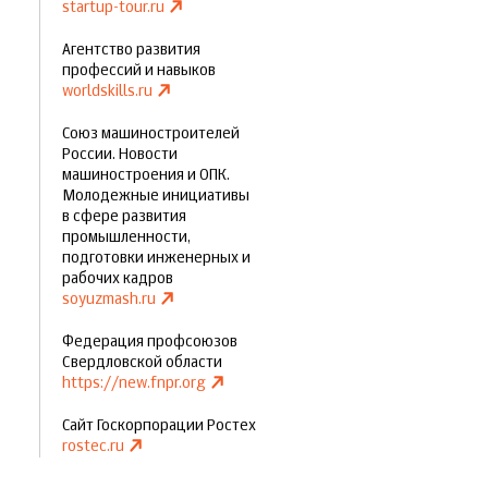
startup-tour.ru
Агентство развития
профессий и навыков
worldskills.ru
Союз машиностроителей
России. Новости
машиностроения и ОПК.
Молодежные инициативы
в сфере развития
промышленности,
подготовки инженерных и
рабочих кадров
soyuzmash.ru
Федерация профсоюзов
Свердловской области
https://new.fnpr.org
Сайт Госкорпорации Ростех
rostec.ru