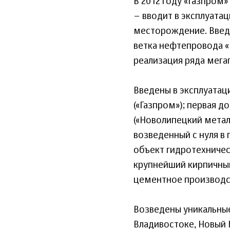
В 2012 году «Газпром
– вводит в эксплуата
месторождение. Введе
ветка нефтепровода «В
реализация ряда мегап
Введены в эксплуатац
(«Газпром»); первая д
(«Новолипецкий метал
возведенный с нуля в
объект гидротехническ
крупнейший кирпичный
цементное производс
Возведены уникальные
Владивостоке, Новый 