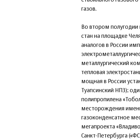
стабильного газового
газов.
Во втором полугодии 
стан на площадке Че
аналогов в России им
электрометаллургичес
металлургический комб
тепловая электростанц
мощная в России уста
Туапсинский НПЗ); од
полипропилена «Тобол
месторождения имени 
газоконденсатное мес
мегапроекта «Владиво
Санкт-Петербурга («Ф