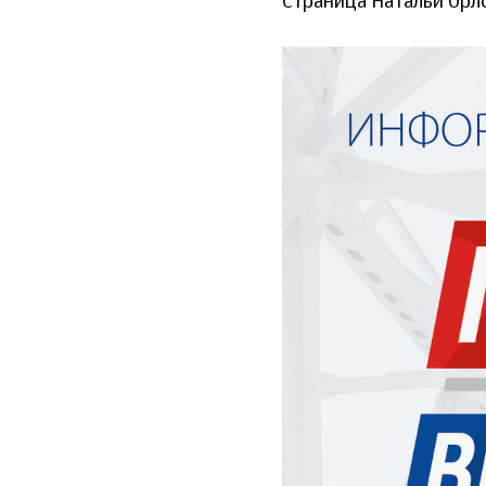
Страница Натальи Орл
1_kv._2024_2.