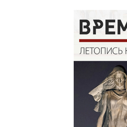
1_kv._2024_