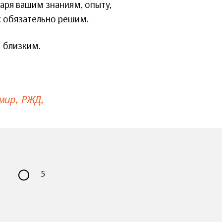
аря вашим знаниям, опыту,
х обязательно решим.
м близким.
мир
РЖД
5