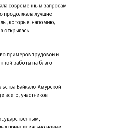
чала современным запросам
йно продолжала лучшие
лы, которые, напомню,
да открылась
во примеров трудовой и
нной работы на благо
тельства Байкало-Амурской
де всего, участников
государственным,
ыл принципиально новые