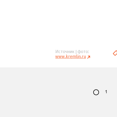
Источник | фото
www.kremlin.ru
1