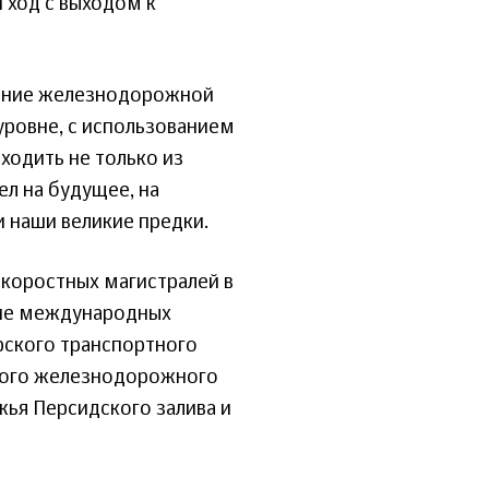
 ход с выходом к
ание железнодорожной
уровне, с использованием
ходить не только из
ел на будущее, на
и наши великие предки.
скоростных магистралей в
ние международных
рского транспортного
вного железнодорожного
ья Персидского залива и