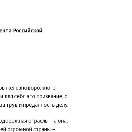
ента Российской
анов железнодорожного
 для себя это призвание, с
а труд и преданность делу.
одорожная отрасль – а она,
шей огромной страны –