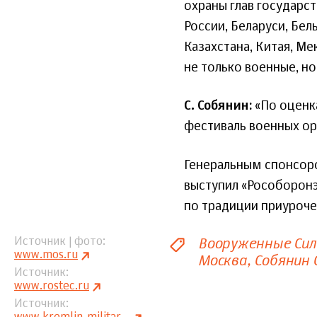
охраны глав государст
России, Беларуси, Бел
Казахстана, Китая, Ме
не только военные, н
С. Собянин:
«По оценка
фестиваль военных ор
Генеральным спонсор
выступил «Рособоронэ
по традиции приуроче
Вооруженные Си
Источник | фото
www.mos.ru
Москва
Собянин 
Источник
www.rostec.ru
Источник