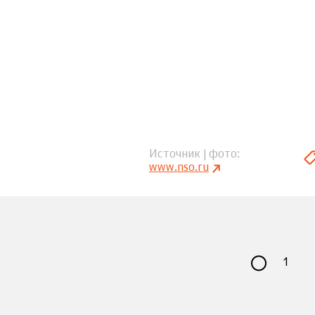
Источник | фото
www.nso.ru
1