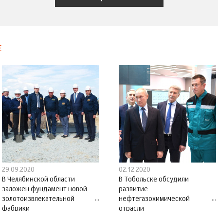
Е
29.09.2020
02.12.2020
В Челябинской области
В Тобольске обсудили
заложен фундамент новой
развитие
золотоизвлекательной
нефтегазохимической
фабрики
отрасли