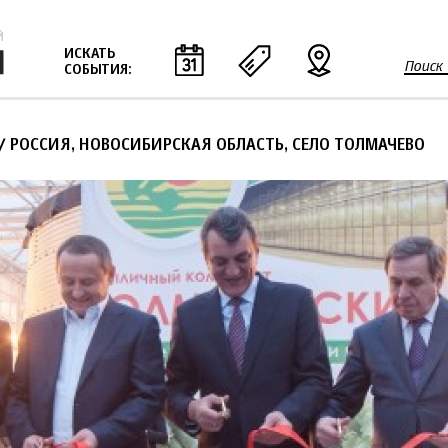
Jump to navigation
ИСКАТЬ
Поиск
СОБЫТИЯ:
Ф
о
р
/ РОССИЯ, НОВОСИБИРСКАЯ ОБЛАСТЬ, СЕЛО ТОЛМАЧЕВО
м
а
п
о
и
с
к
а