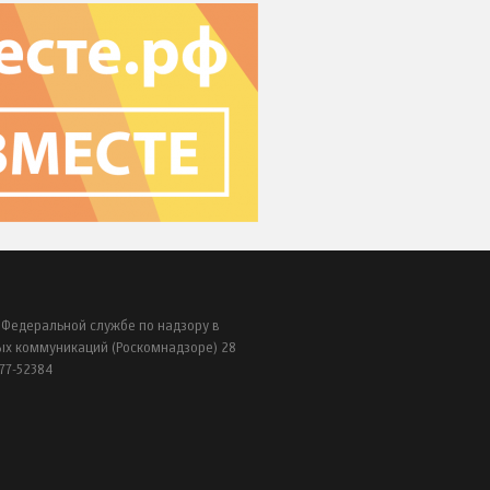
 Федеральной службе по надзору в
ых коммуникаций (Роскомнадзоре) 28
77-52384