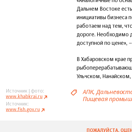
«Аналогичные по осн
Дальнем Востоке ест
инициативы бизнеса 
работаем над тем, чт
дороге. Необходимо д
доступной по цене», 
В Хабаровском крае п
рыбоперерабатывающи
Ульчском, Нанайском, 
АПК
Дальневост
Источник | фото
www.khabkrai.ru
Пищевая промыш
Источник
www.fish.gov.ru
ПОЖАЛУЙСТА, ОЦЕН