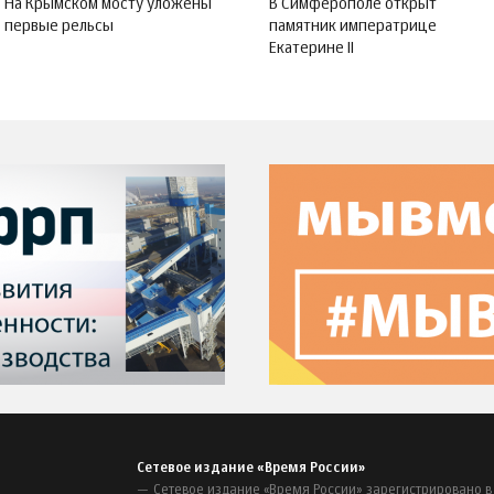
На Крымском мосту уложены
В Симферополе открыт
первые рельсы
памятник императрице
Екатерине II
Сетевое издание «Время России»
Сетевое издание «Время России» зарегистрировано в