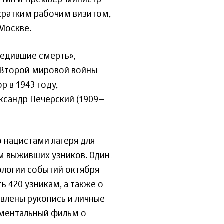
утин и Премьер-министр
кратким рабочим визитом,
Москве.
бедившие смерть»,
 Второй мировой войны
 в 1943 году,
ксандр Печерский (1909–
 нацистами лагеря для
м выживших узников. Один
ологии событий октября
ь 420 узникам, а также о
авлены рукопись и личные
ументальный фильм о