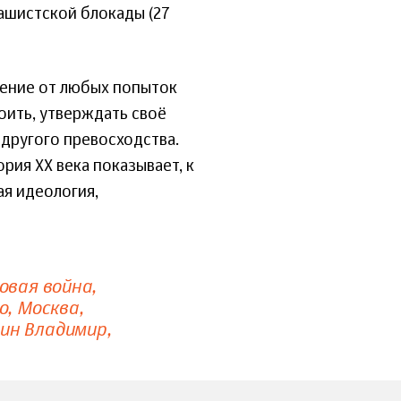
ашистской блокады (27
ение от любых попыток
оить, утверждать своё
 другого превосходства.
рия ХХ века показывает, к
я идеология,
овая война
о
Москва
ин Владимир