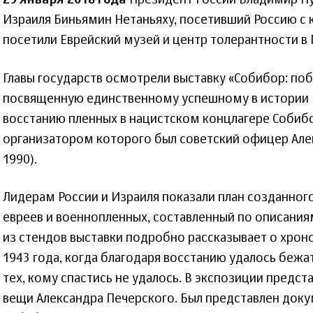
29 января 2018 года
Президент России Владимир П
Израиля Биньямин Нетаньяху, посетивший Россию с 
посетили Еврейский музей и центр толерантности в 
Главы государств осмотрели выставку «Собибор: по
посвященную единственному успешному в истории
восстанию пленных в нацистском концлагере Собибор
организатором которого был советский офицер Але
1990).
Лидерам России и Израиля показали план созданного
евреев и военнопленных, составленный по описания
из стендов выставки подробно рассказывает о хрон
1943 года, когда благодаря восстанию удалось бежат
тех, кому спастись не удалось. В экспозиции предст
вещи Александра Печерского. Был представлен док