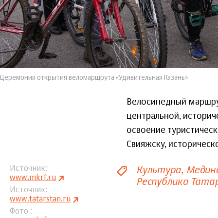
Церемония открытия веломаршрута «Удивительная Казань»
Велосипедный маршрут
центральной, историче
освоение туристическ
Свияжску, историческ
Культура
Медин
Источник
www.mkrf.ru
Республика Тата
Источник
www.tatarstan.ru
Фото