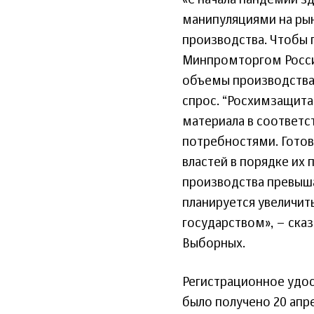
«С начала пандемии з
манипуляциями на рын
производства. Чтобы 
Минпромторгом Росси
объемы производства 
спрос. “Росхимзащита
материала в соответ
потребностями. Готов
властей в порядке их
производства превыша
планируется увеличить
государством», – ска
Выборных.
Регистрационное удо
было получено 20 апр