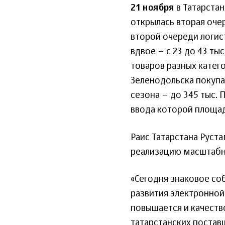
21 ноября
в Татарста
открылась вторая оче
второй очереди логис
вдвое – с 23 до 43 ты
товаров разных катего
Зеленодольска покупа
сезона – до 345 тыс. 
ввода которой площадь
Раис Татарстана Руст
реализацию масштабны
«Сегодня знаковое со
развития электронной 
повышается и качеств
татарстанских постав