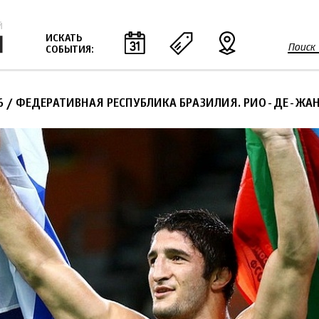
Jump to navigation
ИСКАТЬ
Поиск
СОБЫТИЯ:
Ф
о
р
6
/ ФЕДЕРАТИВНАЯ РЕСПУБЛИКА БРАЗИЛИЯ. РИО-ДЕ-ЖА
м
а
п
о
и
с
к
а