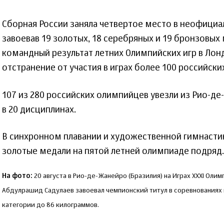
Сборная России заняла четвертое место в неофици
завоевав 19 золотых, 18 серебряных и 19 бронзовых
командный результат летних Олимпийских игр в Лонд
отстранение от участия в играх более 100 российск
107 из 280 российских олимпийцев увезли из Рио-д
в 20 дисциплинах.
В синхронном плавании и художественной гимнастик
золотые медали на пятой летней олимпиаде подряд.
На фото:
20 августа в Рио-де-Жанейро (Бразилия) на Играх XXXI Оли
Абдулрашид Садулаев завоевал чемпионский титул в соревнованиях 
категории до 86 килограммов.