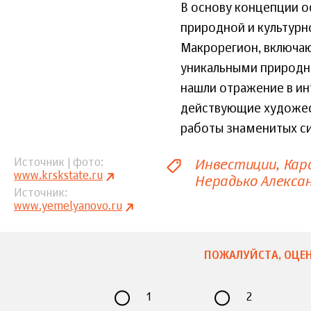
В основу концепции 
природной и культурн
Макрорегион, включаю
уникальными природн
нашли отражение в ин
действующие художест
работы знаменитых с
Инвестиции
Кар
Источник | фото
www.krskstate.ru
Нерадько Алекса
Источник
www.yemelyanovo.ru
ПОЖАЛУЙСТА, ОЦЕН
1
2