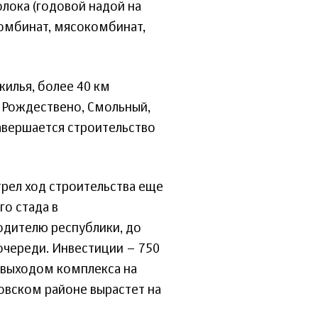
лока (годовой надой на
комбинат, мясокомбинат,
жилья, более 40 км
 Рождествено, Смольный,
завершается строительство
трел ход строительства еще
го стада в
одителю республики, до
очереди. Инвестиции – 750
С выходом комплекса на
овском районе вырастет на