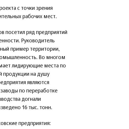
оекта с точки зрения
ительных рабочих мест.
ов посетил ряд предприятий
енности. Руководитель
шный пример территории,
 промышленность. Во многом
мает лидирующие места по
й продукции на душу
редприятия являются
у заводы по переработке
зводства догнали
ведено 16 тыс. тонн.
овские предприятия: