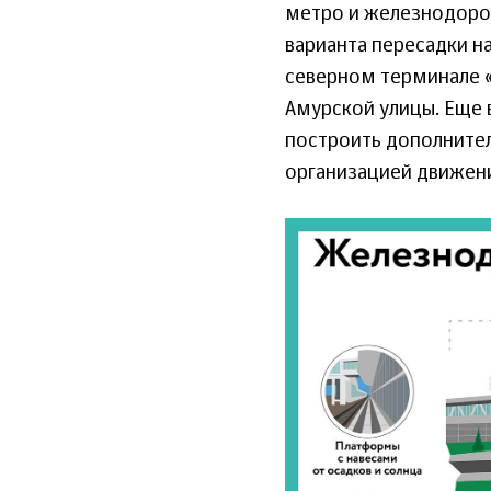
метро и железнодорож
варианта пересадки н
северном терминале «
Амурской улицы. Еще 
построить дополнител
организацией движен
29_maya_202
mos.ru_.jpg