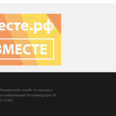
 Федеральной службе по надзору в
ых коммуникаций (Роскомнадзоре) 28
77-52384