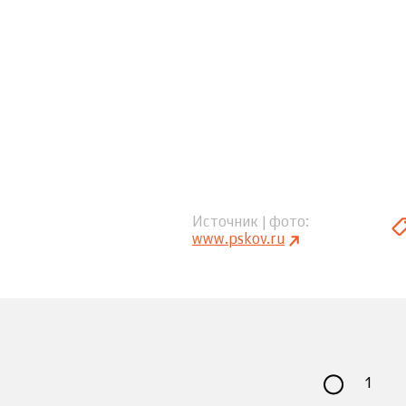
Источник | фото
www.pskov.ru
1