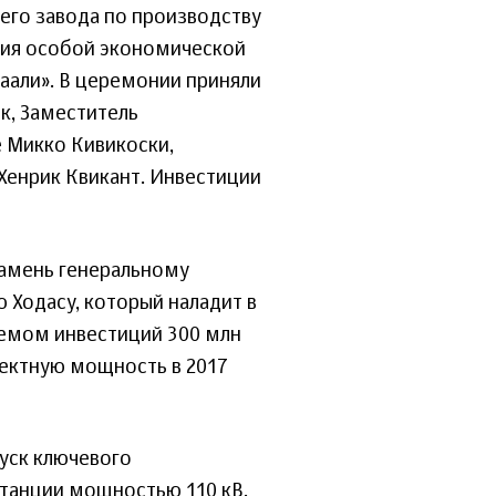
его завода по производству
ия особой экономической
аали». В церемонии приняли
к, Заместитель
е Микко Кивикоски,
Хенрик Квикант. Инвестиции
 камень генеральному
 Ходасу, который наладит в
ъемом инвестиций 300 млн
роектную мощность в 2017
пуск ключевого
танции мощностью 110 кВ.