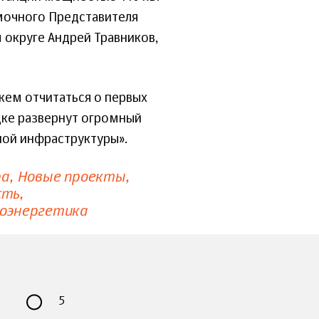
мочного Представителя
округе Андрей Травников,
жем отчитаться о первых
дке развернут огромный
ной инфраструктуры».
ра
Новые проекты
сть
оэнергетика
5