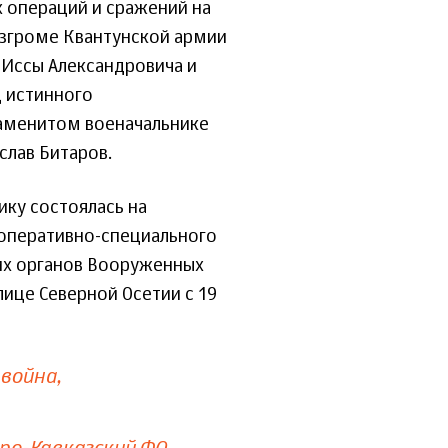
 операций и сражений на
азгроме Квантунской армии
 Иссы Александровича и
ц истинного
наменитом военачальнике
слав Битаров.
ку состоялась на
оперативно-специального
их органов Вооруженных
ице Северной Осетии с 19
 война