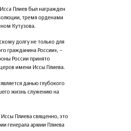
 Исса Плиев был награжден
волюции, тремя орденами
еном Кутузова.
скому долгу не только для
го гражданина России», –
роны России принято
церов имени Иссы Плиева.
 является данью глубокого
шего жизнь служению на
 Иссы Плиева священно, это
фии генерала армии Плиева