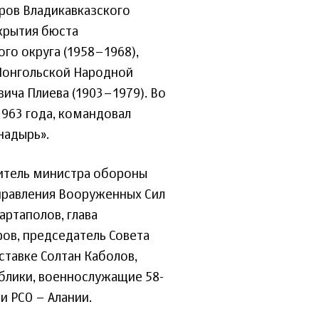
ров Владикавказского
крытия бюста
го округа (1958–1968),
 Монгольской Народной
вича Плиева (1903–1979). Во
1963 года, командовал
надырь».
итель министра обороны
управления Вооруженных Сил
артаполов, глава
ров, председатель Совета
ставке Солтан Каболов,
блики, военнослужащие 58-
 РСО – Алании.