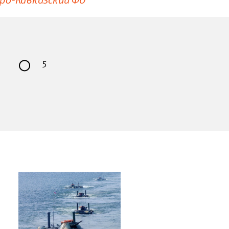
ро-Кавказский ФО
5