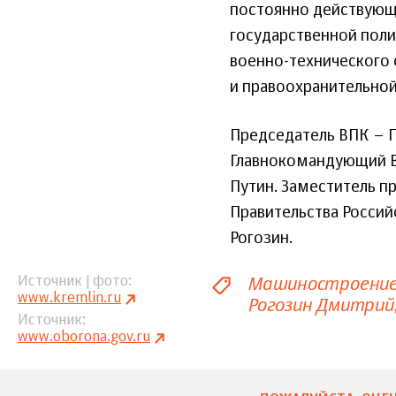
постоянно действующ
государственной пол
военно-технического 
и правоохранительной
Председатель ВПК – 
Главнокомандующий 
Путин. Заместитель п
Правительства Россий
Рогозин.
Машиностроени
Источник | фото
www.kremlin.ru
Рогозин Дмитрий
Источник
www.oborona.gov.ru