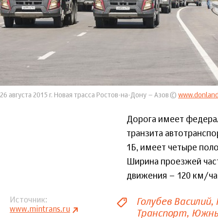
26 августа 2015 г. Новая трасса Ростов-на-Дону – Азов ©
www.donland
Дорога имеет федерал
транзита автотранспо
1Б, имеет четыре пол
Ширина проезжей част
движения – 120 км/ча
Голубев Василий
Источник
www.mintrans.ru
Транспорт
Южны