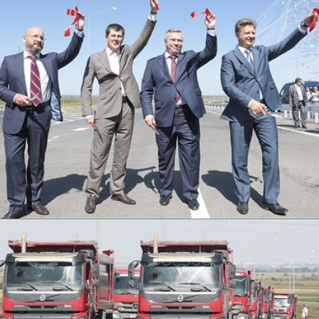
26_iyulya_2015-
www.donland.ru_14.jpg