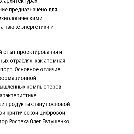
х архитектурах
ние предназначено для
технологическими
а также энергетики и
й опыт проектирования и
ных отраслях, как атомная
порт. Основное отличие
нформационной
омышленных компьютеров
характеристике
ши продукты станут основой
ной критической цифровой
ор Ростеха Олег Евтушенко.