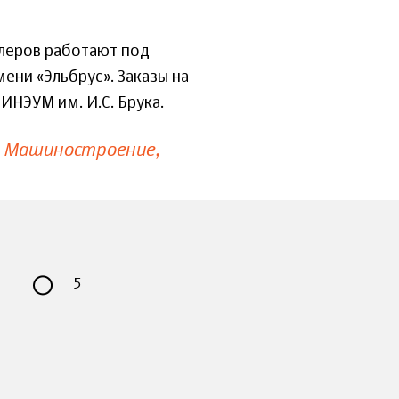
леров работают под
ни «Эльбрус». Заказы на
ИНЭУМ им. И.С. Брука.
Машиностроение
5