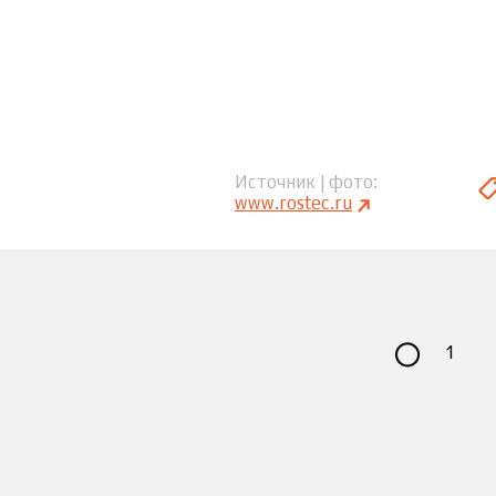
Источник | фото
www.rostec.ru
1