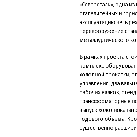
«Северсталь», одна и
сталелитейных и гор
эксплуатацию четырех
перевооружение стана
металлургического ко
В рамках проекта сто
комплекс оборудовани
холодной прокатки, с
управления, два валь
рабочих валков, стен
трансформаторные по
выпуск холоднокатаног
годового объема. Кро
существенно расширит