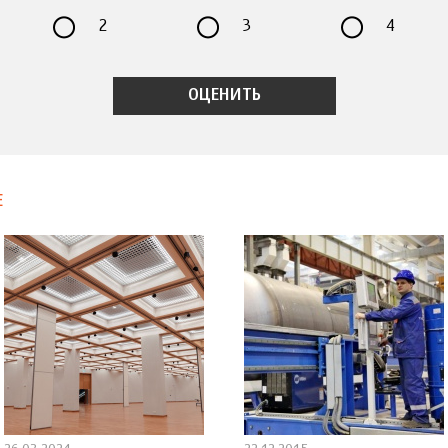
2
3
4
Е