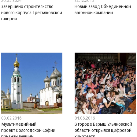
26.03.2024
22.12.2015
Завершено строительство
Новый завод Объединенной
нового корпуса Третьяковской
вагонной компании
галереи
03.02.2016
01.06.2016
Мультимедийный
В городе Барыш Ульяновской
проект Вологодской Софии
области открылся цифровой
признан лучшим
кинотеатр