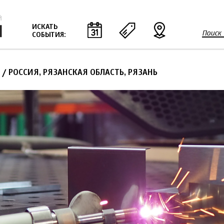
Jump to navigation
ИСКАТЬ
Поиск
СОБЫТИЯ:
Ф
о
р
/ РОССИЯ, РЯЗАНСКАЯ ОБЛАСТЬ, РЯЗАНЬ
м
а
п
о
и
с
к
а