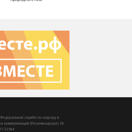
 Федеральной службе по надзору в
ых коммуникаций (Роскомнадзоре) 28
77-52384