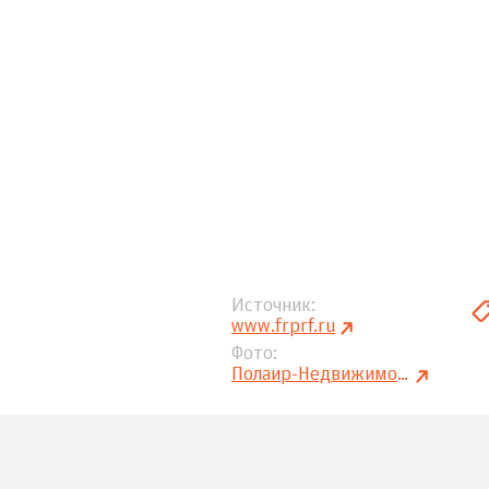
Источник
www.frprf.ru
Фото
Полаир-Недвижимость