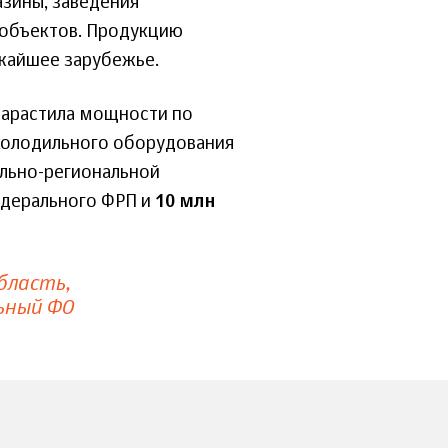
азины, заведения
 объектов. Продукцию
ижайшее зарубежье.
нарастила мощности по
холодильного оборудования
ально-региональной
дерального ФРП и
10 млн
область
ьный ФО