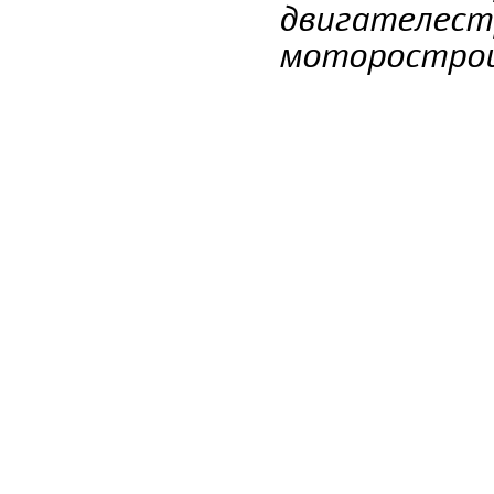
двигателест
моторострои