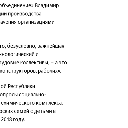
объединение» Владимир
ции производства
начения организациями
то, безусловно, важнейшая
хнологический и
удовые коллективы, – а это
конструкторов, рабочих».
вой Республики
опросы социально-
фтехимического комплекса.
ских семей с детьми в
2018 году.