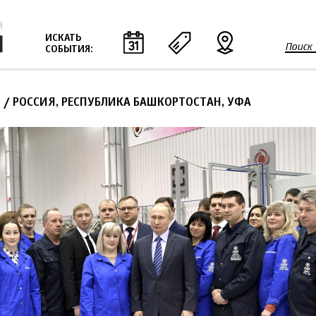
Jump to navigation
ИСКАТЬ
Поиск
СОБЫТИЯ:
Ф
о
р
8
/ РОССИЯ, РЕСПУБЛИКА БАШКОРТОСТАН, УФА
м
а
п
о
и
с
к
а