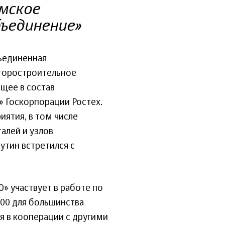
мское
ъединение»
ъединенная
торостроительное
щее в состав
 Госкорпорации Ростех.
иятия, в том числе
алей и узлов
утин встретился с
 участвует в работе по
500 для большинства
ся в кооперации с другими