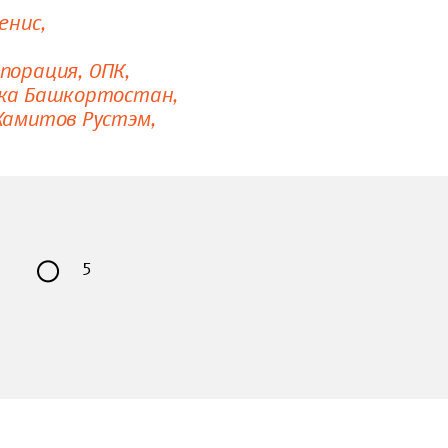
енис
порация
ОПК
ика Башкортостан
Хамитов Рустэм
5