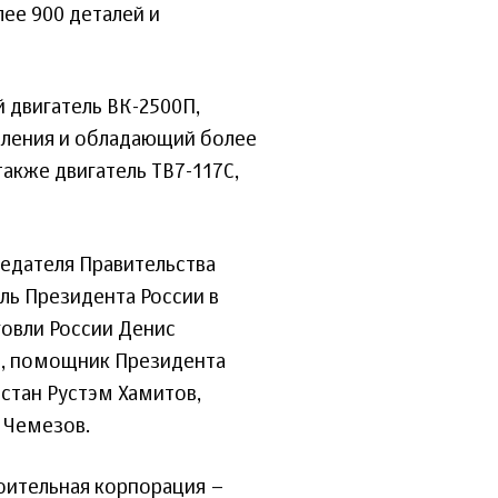
ее 900 деталей и
 двигатель ВК-2500П,
ления и обладающий более
акже двигатель ТВ7-117С,
едателя Правительства
ль Президента России в
овли России Денис
в, помощник Президента
стан Рустэм Хамитов,
 Чемезов.
оительная корпорация –