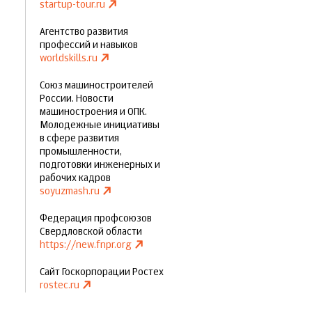
startup-tour.ru
Агентство развития
профессий и навыков
worldskills.ru
Союз машиностроителей
России. Новости
машиностроения и ОПК.
Молодежные инициативы
в сфере развития
промышленности,
подготовки инженерных и
рабочих кадров
soyuzmash.ru
Федерация профсоюзов
Свердловской области
https://new.fnpr.org
Сайт Госкорпорации Ростех
rostec.ru