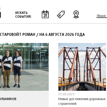
Jump to navigation
ИСКАТЬ
Поиск
СОБЫТИЯ:
Ф
о
р
 СТАРОВОЙТ РОМАН
/
НА 6 АВГУСТА 2026 ГОДА
м
а
п
о
и
с
к
а
05.06.2025
ОЛЬНИКОВ
Новые достижения дорожных
строителей